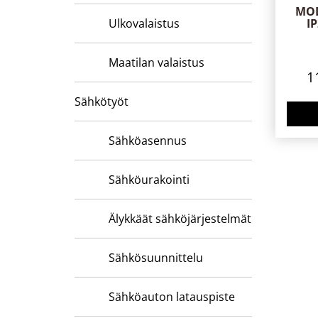
MOD
Ulkovalaistus
I
Maatilan valaistus
1
Sähkötyöt
Sähköasennus
Sähköurakointi
Älykkäät sähköjärjestelmät
Sähkösuunnittelu
Sähköauton latauspiste