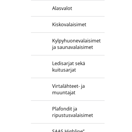
Alasvalot
Kiskovalaisimet
Kylpyhuone­valaisimet
ja saunavalaisimet
Ledisarjat sekä
kuitusarjat
Virtalähteet- ja
muuntajat
Plafondit ja
ripustusvalaisimet
SAAS Highline”