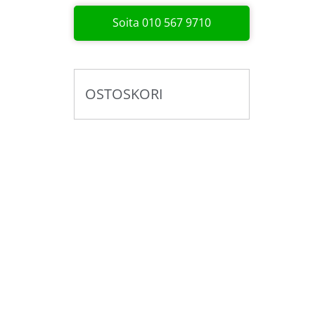
Soita 010 567 9710
OSTOSKORI
Pyydä tarjous valaistus­
kokonaisuudesta!
Toteutamme valaistussuunnitelmat yhdess