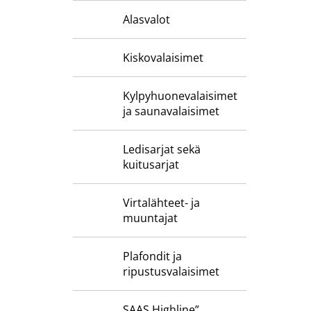
Alasvalot
Kiskovalaisimet
Kylpyhuone­valaisimet
ja saunavalaisimet
Ledisarjat sekä
kuitusarjat
Virtalähteet- ja
muuntajat
Plafondit ja
ripustusvalaisimet
SAAS Highline”