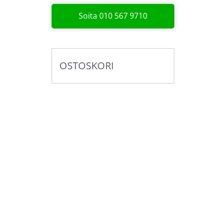
Soita 010 567 9710
OSTOSKORI
Pyydä tarjous valaistus­
kokonaisuudesta!
Toteutamme valaistussuunnitelmat yhdess