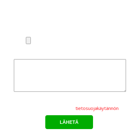
Puhelinnumero*
Liitä pohjakuva tai valaisinluettelo
Lisätietoa
Lähettämällä lomakkeen hyväksyt, että
henkilötietojasi
käsitellään Karppelin Oy.:n
tietosuojakäytännön
mukaisesti.*