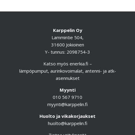
Karppelin Oy
Lammintie 504,
31600 Jokioinen
Y- tunnus: 2098754-3
Katso myös
enerkia.fi
–
lämpöpumput, aurinkovoimalat, antenni- ja atk-
asennukset
Myynti
010 567 9710
myynti@karppelin.fi
Huolto ja vikakorjaukset
huolto@karppelin.fi
Tietoa yrityksestä