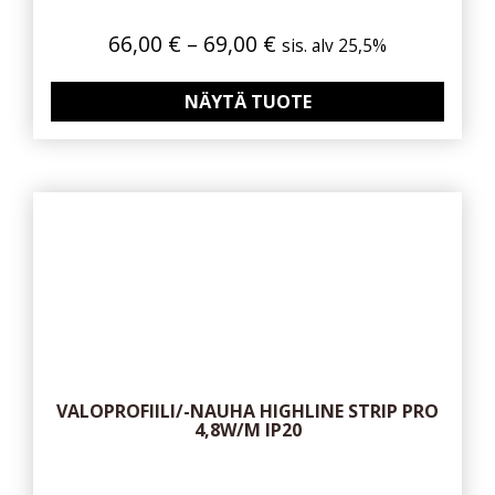
Hintaluokka:
66,00
€
–
69,00
€
sis. alv 25,5%
66,00 €
-
NÄYTÄ TUOTE
69,00 €
VALOPROFIILI/-NAUHA HIGHLINE STRIP PRO
4,8W/M IP20