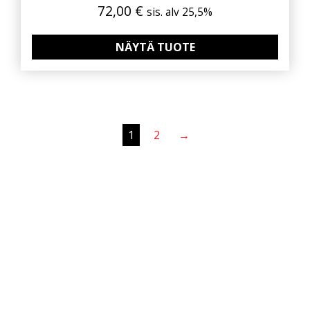
72,00
€
sis. alv 25,5%
NÄYTÄ TUOTE
1
2
→
Pyydä tarjous valaistus­
kokonaisuudesta!
Toteutamme valaistussuunnitelmat yhdessä