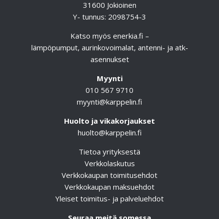
31600 Jokioinen
Y- tunnus: 2098754-3
Katso myös
enerkia.fi
–
lämpöpumput, aurinkovoimalat, antenni- ja atk-
asennukset
Myynti
010 567 9710
myynti@karppelin.fi
Huolto ja vikakorjaukset
huolto@karppelin.fi
Tietoa yrityksestä
Verkkolaskutus
Verkkokaupan toimitusehdot
Verkkokaupan maksuehdot
Yleiset toimitus- ja palveluehdot
Seuraa meitä somessa