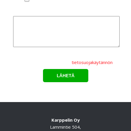
Lisätietoa
Lähettämällä lomakkeen hyväksyt, että
henkilötietojasi
käsitellään Karppelin Oy.:n
tietosuojakäytännön
mukaisesti.*
Karppelin Oy
Lammintie 504,