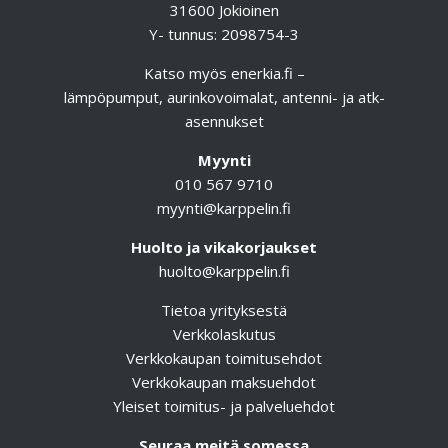
31600 Jokioinen
Y- tunnus: 2098754-3
Katso myös
enerkia.fi
–
lämpöpumput, aurinkovoimalat, antenni- ja atk-
asennukset
Myynti
010 567 9710
myynti@karppelin.fi
Huolto ja vikakorjaukset
huolto@karppelin.fi
Tietoa yrityksestä
Verkkolaskutus
Verkkokaupan toimitusehdot
Verkkokaupan maksuehdot
Yleiset toimitus- ja palveluehdot
Seuraa meitä somessa