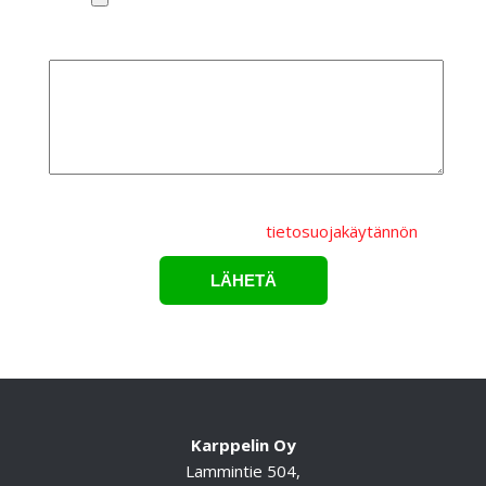
Lisätietoa
Lähettämällä lomakkeen hyväksyt, että
henkilötietojasi
käsitellään Karppelin Oy.:n
tietosuojakäytännön
mukaisesti.*
Karppelin Oy
Lammintie 504,