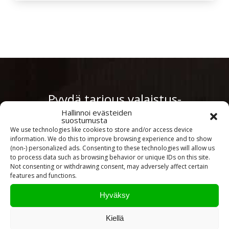
Pyydä tarjous valaistus­
Hallinnoi evästeiden
kokonaisuudesta!
suostumusta
We use technologies like cookies to store and/or access device
information. We do this to improve browsing experience and to show
Toteutamme valaistussuunnitelmat yhdessä
(non-) personalized ads. Consenting to these technologies will allow us
valaisintoimittajiemme kanssa. Lähetä meille
to process data such as browsing behavior or unique IDs on this site.
Not consenting or withdrawing consent, may adversely affect certain
pohjakuva projektistasi tai mahdollinen
features and functions.
valaisinluettelo, niin teemme tarjouksen
valaisimista.
Hyväksy
Kiellä