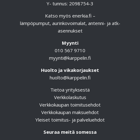
Y- tunnus: 2098754-3
Katso myös
enerkia.fi
–
lämpöpumput, aurinkovoimalat, antenni- ja atk-
asennukset
Myynti
010 567 9710
myynti@karppelin.fi
Huolto ja vikakorjaukset
huolto@karppelin.fi
Tietoa yrityksestä
Verkkolaskutus
Verkkokaupan toimitusehdot
Verkkokaupan maksuehdot
Yleiset toimitus- ja palveluehdot
Seuraa meitä somessa