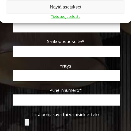
Näytä asetukset
Tietosuojaseloste
Nimi*
Sähköpostiosoite*
Yritys
Puhelinnumero*
Liitä pohjakuva tai valaisinluettelo