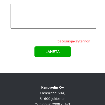
Lisätietoa
Lähettämällä lomakkeen hyväksyt, että
henkilötietojasi
käsitellään Karppelin Oy.:n
tietosuojakäytännön
mukaisesti.*
Karppelin Oy
Lammintie 504,
31600 Jokioinen
Y- tunnus: 2098754-3