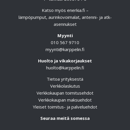
Katso myös
enerkia.fi
–
lämpöpumput, aurinkovoimalat, antenni- ja atk-
asennukset
Myynti
010 567 9710
myynti@karppelin.fi
Huolto ja vikakorjaukset
huolto@karppelin.fi
Tietoa yrityksestä
Verkkolaskutus
Verkkokaupan toimitusehdot
Verkkokaupan maksuehdot
Yleiset toimitus- ja palveluehdot
Seuraa meitä somessa