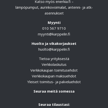
Katso myös
enerkia.fi
–
lämpöpumput, aurinkovoimalat, antenni- ja atk-
asennukset
Myynti
010 567 9710
myynti@karppelin.fi
Huolto ja vikakorjaukset
huolto@karppelin.fi
Tietoa yrityksestä
Verkkolaskutus
Verkkokaupan toimitusehdot
Verkkokaupan maksuehdot
Yleiset toimitus- ja palveluehdot
Seuraa meitä somessa
Seuraa tilaustasi: