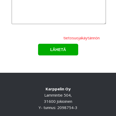
Lähettämällä lomakkeen hyväksyt, että
henkilötietojasi
käsitellään Karppelin Oy.:n
tietosuojakäytännön
mukaisesti.*
Karppelin Oy
Lammintie 504,
31600 Jokioinen
Y- tunnus: 2098754-3