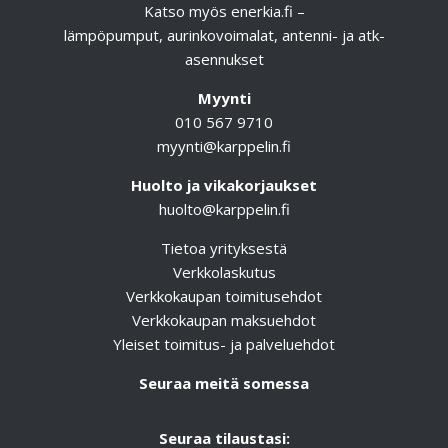
Katso myös
enerkia.fi
–
lämpöpumput, aurinkovoimalat, antenni- ja atk-
asennukset
Myynti
010 567 9710
myynti@karppelin.fi
Huolto ja vikakorjaukset
huolto@karppelin.fi
Tietoa yrityksestä
Verkkolaskutus
Verkkokaupan toimitusehdot
Verkkokaupan maksuehdot
Yleiset toimitus- ja palveluehdot
Seuraa meitä somessa
Seuraa tilaustasi: