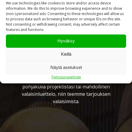
We use technologies like cookies to store and/or access device
information. We do this to improve browsing experience and to show
(non-) personalized ads. Consenting to these technologies will allow us
to process data such as browsing behavior or unique IDs on this site.
Not consenting or withdrawing consent, may adversely affect certain
features and functions.
Hyväksy
Pyydä tarjous valaistus­
Kiellä
kokonaisuudesta!
Näytä asetukset
Toteutamme valaistussuunnitelmat yhdessä
Tietosuojaseloste
valaisintoimittajiemme kanssa. Lähetä meille
pohjakuva projektistasi tai mahdollinen
valaisinluettelo, niin teemme tarjouksen
valaisimista.