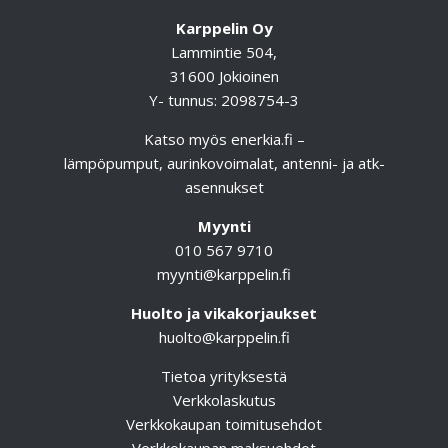
Karppelin Oy
Lammintie 504,
31600 Jokioinen
Y- tunnus: 2098754-3
Katso myös
enerkia.fi
–
lämpöpumput, aurinkovoimalat, antenni- ja atk-
asennukset
Myynti
010 567 9710
myynti@karppelin.fi
Huolto ja vikakorjaukset
huolto@karppelin.fi
Tietoa yrityksestä
Verkkolaskutus
Verkkokaupan toimitusehdot