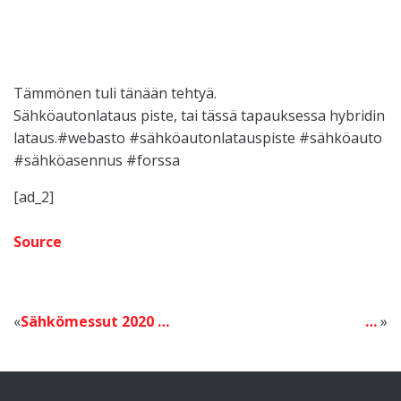
Tämmönen tuli tänään tehtyä.
Sähköautonlataus piste, tai tässä tapauksessa hybridin
lataus.#webasto #sähköautonlatauspiste #sähköauto
#sähköasennus #forssa
[ad_2]
Source
Sähkömessut 2020 …
…