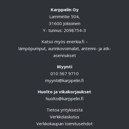
Karppelin Oy
Lammintie 504,
31600 Jokioinen
Y- tunnus: 2098754-3
Katso myös
enerkia.fi
–
lämpöpumput, aurinkovoimalat, antenni- ja atk-
asennukset
Myynti
010 567 9710
myynti@karppelin.fi
Huolto ja vikakorjaukset
huolto@karppelin.fi
Tietoa yrityksestä
Verkkolaskutus
Verkkokaupan toimitusehdot