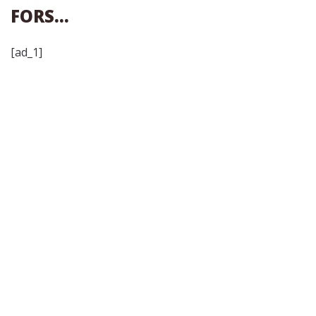
FORS…
[ad_1]