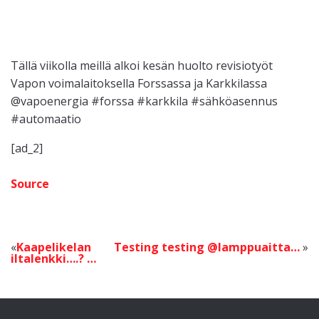
Tällä viikolla meillä alkoi kesän huolto revisiotyöt
Vapon voimalaitoksella Forssassa ja Karkkilassa
@vapoenergia #forssa #karkkila #sähköasennus
#automaatio
[ad_2]
Source
Kaapelikelan
Testing testing @lamppuaitta…
iltalenkki….? …