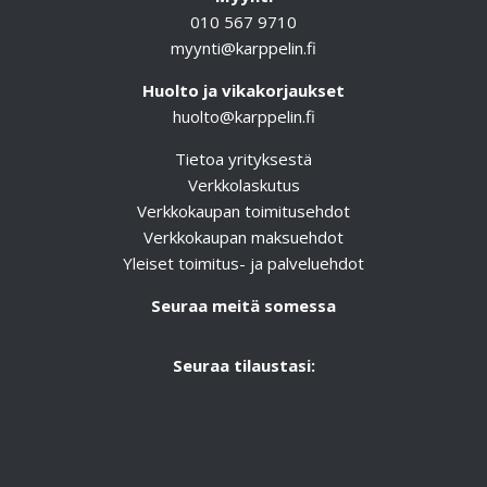
010 567 9710
myynti@karppelin.fi
Huolto ja vikakorjaukset
huolto@karppelin.fi
Tietoa yrityksestä
Verkkolaskutus
Verkkokaupan toimitusehdot
Verkkokaupan maksuehdot
Yleiset toimitus- ja palveluehdot
Seuraa meitä somessa
Seuraa tilaustasi: