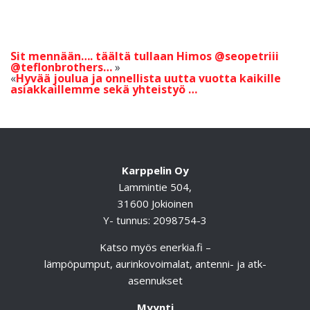
Sit mennään…. täältä tullaan Himos @seopetriii
@teflonbrothers…
Hyvää joulua ja onnellista uutta vuotta kaikille
asiakkaillemme sekä yhteistyö …
Karppelin Oy
Lammintie 504,
31600 Jokioinen
Y- tunnus: 2098754-3
Katso myös
enerkia.fi
–
lämpöpumput, aurinkovoimalat, antenni- ja atk-
asennukset
Myynti