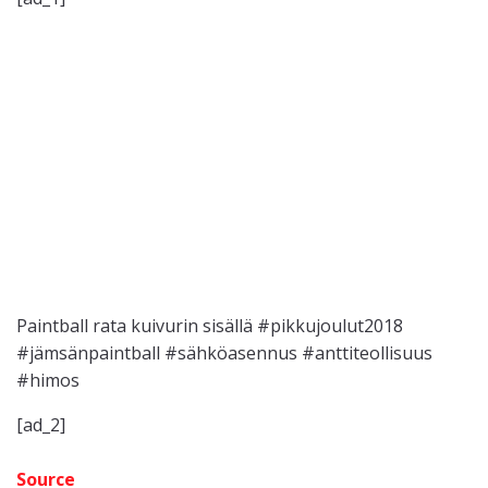
Paintball rata kuivurin sisällä #pikkujoulut2018
#jämsänpaintball #sähköasennus #anttiteollisuus
#himos
[ad_2]
Source