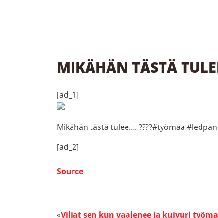
MIKÄHÄN TÄSTÄ TULE
[ad_1]
Mikähän tästä tulee…. ????#työmaa #ledpa
[ad_2]
Source
Viljat sen kun vaalenee ja kuivuri työm