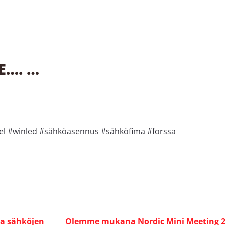
E…. …
nel #winled #sähköasennus #sähköfima #forssa
aa sähköjen
Olemme mukana Nordic Mini Meeting 